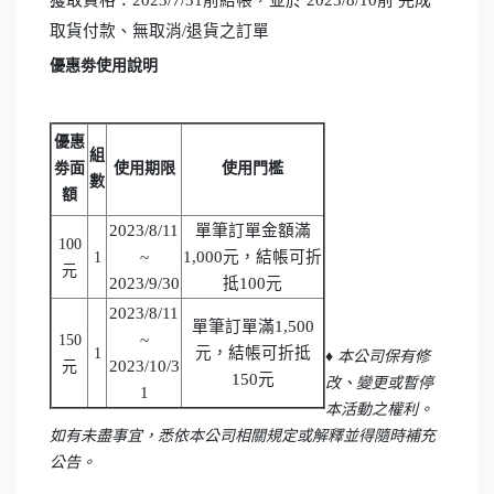
取貨付款、無取消/退貨之訂單
優惠劵使用說明
優惠
組
劵面
使用期限
使用門檻
數
額
2023/8/11
單筆訂單金額滿
100
~
1,000元，結帳可折
1
元
2023/9/30
抵100元
2023/8/11
單筆訂單滿1,500
~
150
元，結帳可折抵
1
♦ 本公司保有修
2023/10/3
元
150元
改、變更或暫停
1
本活動之權利。
如有未盡事宜，悉依本公司相關規定或解釋並得隨時補充
公告。