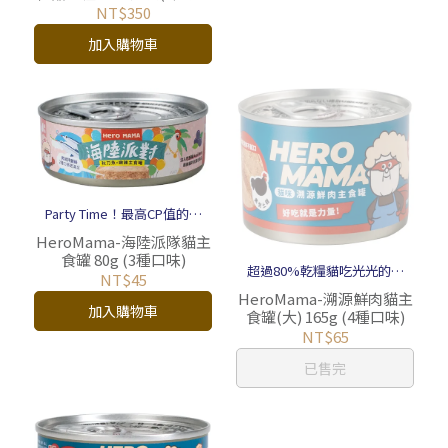
魚)
NT$350
加入購物車
Party Time！最高CP值的國
民主食罐來了
HeroMama-海陸派隊貓主
食罐 80g (3種口味)
超過80%乾糧貓吃光光的主
NT$45
食罐
HeroMama-溯源鮮肉貓主
加入購物車
食罐(大) 165g (4種口味)
NT$65
已售完