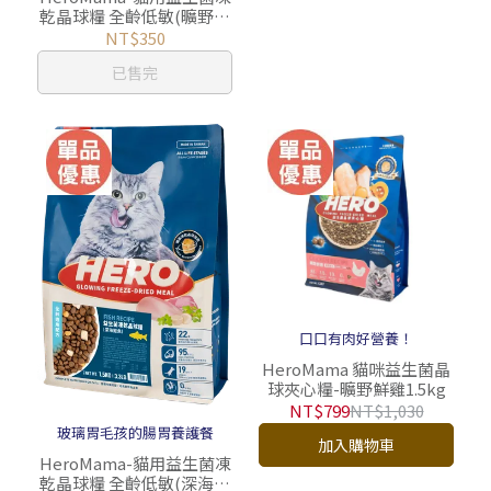
乾晶球糧 全齡低敏(曠野鮮
雞)
NT$350
已售完
口口有肉好營養！
HeroMama 貓咪益生菌晶
球夾心糧-曠野鮮雞1.5kg
NT$799
NT$1,030
玻璃胃毛孩的腸胃養護餐
加入購物車
HeroMama-貓用益生菌凍
乾晶球糧 全齡低敏(深海鱈