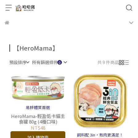
【HeroMama】
預設排序
所有篩選條件
共 9 件商品
易胖體質首選
HeroMama-輕盈低卡貓主
食罐 80g (4種口味)
NT$48
飼料配 3in，有肉更滿足！
加入購物車