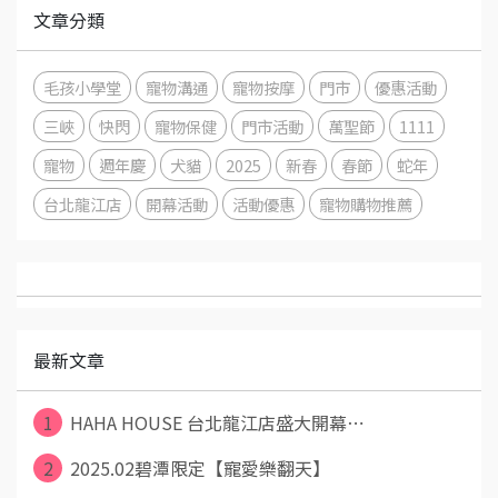
文章分類
毛孩小學堂
寵物溝通
寵物按摩
門市
優惠活動
三峽
快閃
寵物保健
門市活動
萬聖節
1111
寵物
週年慶
犬貓
2025
新春
春節
蛇年
台北龍江店
開幕活動
活動優惠
寵物購物推薦
最新文章
1
HAHA HOUSE 台北龍江店盛大開幕⋯
2
2025.02碧潭限定【寵愛樂翻天】