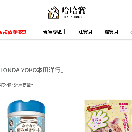
｜現貨專區｜
汪寶貝
貓寶貝
🔥超值寵優惠
HONDA YOKO本田洋行』
排序
價格
庫存量