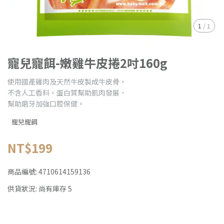
1
/
1
寵兒寵餌-嫩雞牛皮捲2吋160g
使用國產雞肉及天然牛皮製成牛皮骨，
不含人工香料。蛋白質幫助肌肉發展、
幫助磨牙加強口腔保健。
寵兒寵餌
NT$199
商品編號:
4710614159136
供貨狀況:
尚有庫存 5