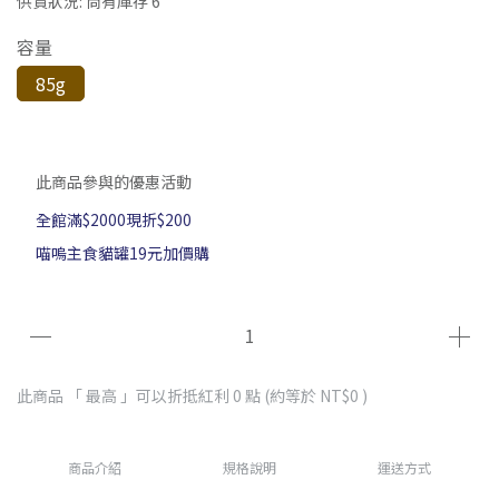
供貨狀況:
尚有庫存 6
容量
85g
此商品參與的優惠活動
全館滿$2000現折$200
喵嗚主食貓罐19元加價購
此商品 「 最高 」可以折抵紅利
0
點 (約等於
NT$0
)
商品介紹
規格說明
運送方式