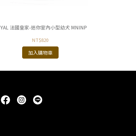
OYAL 法國皇家-迷你室內小型幼犬 MNINP
ROYAL 法
NT$820
加入購物車