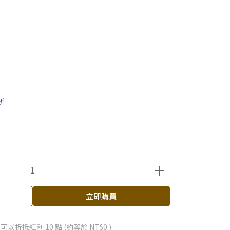
折
立即購買
 」可以折抵紅利
10
點 (約等於
NT$0
)