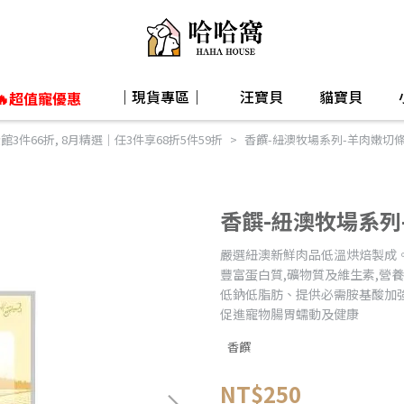
｜現貨專區｜
汪寶貝
貓寶貝
🔥超值寵優惠
館3件66折
,
8月精選｜任3件享68折5件59折
香饌-紐澳牧場系列-羊肉嫩切條2
香饌-紐澳牧場系列-
嚴選紐澳新鮮肉品低溫烘焙製成
豐富蛋白質,礦物質及維生素,營
低鈉低脂肪、提供必需胺基酸加
促進寵物腸胃蠕動及健康
香饌
NT$250