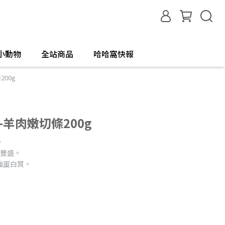
小動物
全站商品
哈哈窩快報
00g
羊肉嫩切條200g
。
養豐盛。
強蛋白質。