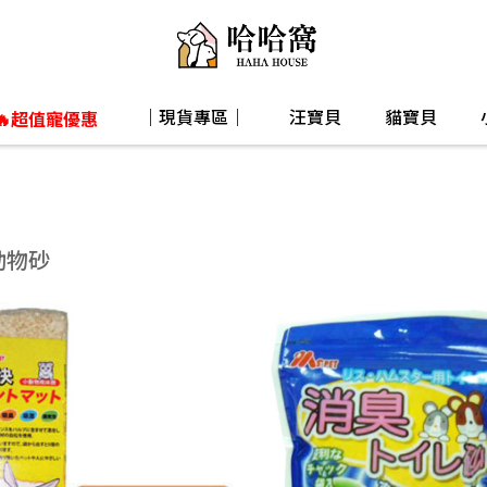
｜現貨專區｜
汪寶貝
貓寶貝
🔥超值寵優惠
動物砂