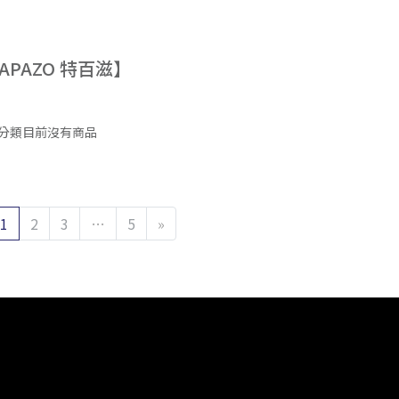
APAZO 特百滋】
分類目前沒有商品
1
2
3
…
5
»