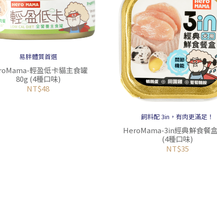
易胖體質首選
eroMama-輕盈低卡貓主食罐
80g (4種口味)
NT$48
飼料配 3in，有肉更滿足！
HeroMama-3in經典鮮食餐盒 
(4種口味)
NT$35