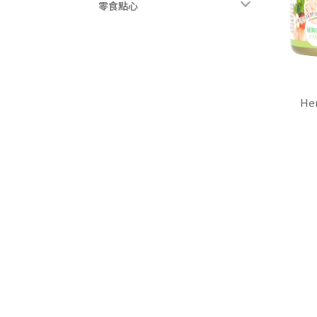
零食點心
H