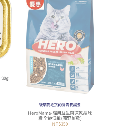
每日
HeroM
80g
玻璃胃毛孩的腸胃養護餐
HeroMama-貓用益生菌凍乾晶球
糧 全齡低敏(曠野鮮雞)
NT$350