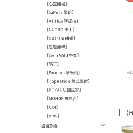
【心靈雞湯】
【LaPetz 樂倍】
【ATTILA 阿提拉】
【NUTRO 美士】
【Nutram 紐頓】
【超越巔峰】
【Livin Wild 野宴】
【瑪丁】
H
【Farmina 法米納】
【TopRation 美式優選】
【ROYAL 法國皇家】
【MONGE 瑪恩吉】
【GO!】
【H
【now】
罐罐副食