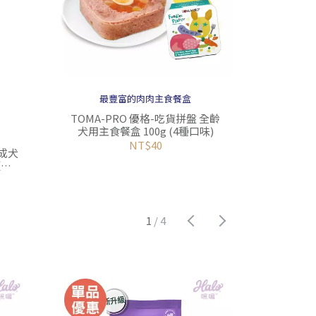
最豐富的肉肉主食餐盒
TOMA-PRO 優格-吃貨拼盤 全齡
TOMA-
犬用主食餐盒 100g (4種口味)
NT$40
-成犬
粒)
1
/
4