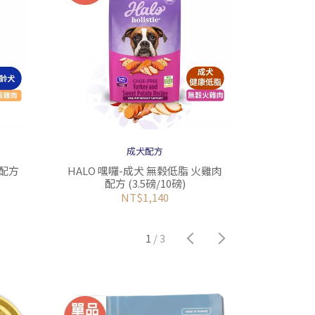
成犬配方
肉配方
HALO 嘿囉-成犬 無榖低脂 火雞肉
HALO 
配方 (3.5磅/10磅)
NT$1,140
1
/
3