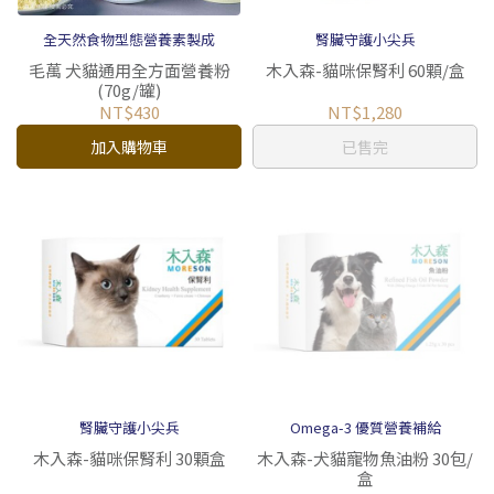
全天然食物型態營養素製成
腎臟守護小尖兵
毛萬 犬貓通用全方面營養粉
木入森-貓咪保腎利 60顆/盒
(70g/罐)
NT$430
NT$1,280
加入購物車
已售完
腎臟守護小尖兵
Omega-3 優質營養補給
木入森-貓咪保腎利 30顆盒
木入森-犬貓寵物魚油粉 30包/
盒