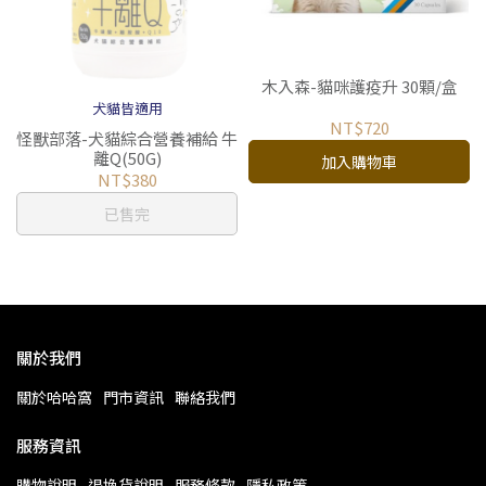
木入森-貓咪護疫升 30顆/盒
犬貓皆適用
NT$720
怪獸部落-犬貓綜合營養補給 牛
離Q(50G)
加入購物車
NT$380
已售完
關於我們
關於哈哈窩
門市資訊
聯絡我們
服務資訊
購物說明
退換貨說明
服務條款
隱私政策