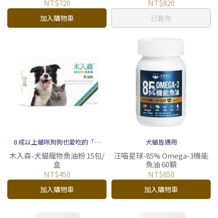
NT$720
NT$820
加入購物車
已售完
8 成以上貓咪狗狗也愛吃的「魚
犬貓皆適用
油」
木入森-犬貓寵物魚油粉 15包/
汪喵星球-85% Omega-3機能
盒
魚油 60顆
NT$450
NT$850
加入購物車
加入購物車