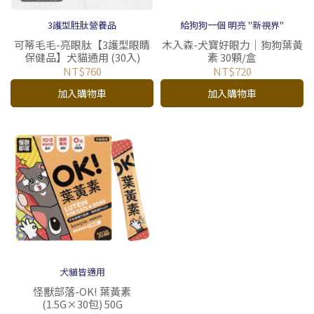
3護型胜肽營養品
給狗狗一個 明亮 "新視界"
可蒂毛毛-亮眼肽【3護型眼睛
木入森-犬寶好眼力｜狗狗葉黃
保健品】犬貓通用 (30入)
素 30顆/盒
NT$760
NT$720
加入購物車
加入購物車
犬貓皆適用
怪獸部落-OK! 葉黃素
(1.5G×30包) 50G