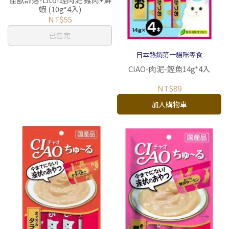
蝦 (10g*4入)
NT$55
已售完
日本熱銷第一貓咪零食
CIAO-肉泥-鰹魚14g*4入
NT$89
加入購物車