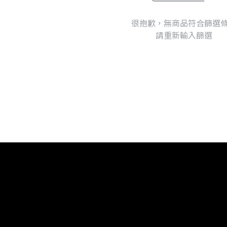
很抱歉，無商品符合篩選
請重新輸入篩選