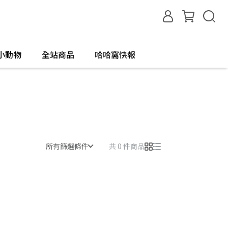
小動物
全站商品
哈哈窩快報
所有篩選條件
共 0 件商品