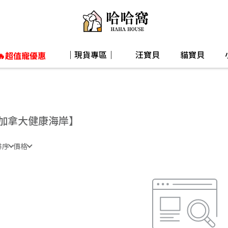
｜現貨專區｜
汪寶貝
貓寶貝
🔥超值寵優惠
加拿大健康海岸】
排序
價格