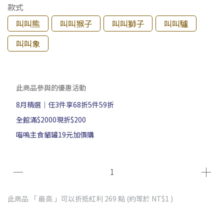
款式
叫叫熊
叫叫猴子
叫叫獅子
叫叫驢
叫叫象
此商品參與的優惠活動
8月精選｜任3件享68折5件59折
全館滿$2000現折$200
喵嗚主食貓罐19元加價購
此商品 「 最高 」可以折抵紅利
269
點 (約等於
NT$1
)