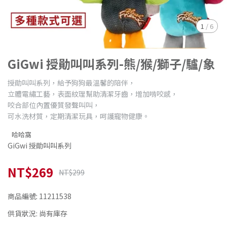
1
/
6
GiGwi 授勛叫叫系列-熊/猴/獅子/驢/象
授勛叫叫系列，給予狗狗最溫馨的陪伴，
立體電繡工藝，表面紋理幫助清潔牙齒，增加啃咬感，
咬合部位內置優質發聲叫叫，
可水洗材質，定期清潔玩具，呵護寵物健康。
哈哈窩
GiGwi 授勛叫叫系列
NT$269
NT$299
商品編號:
11211538
供貨狀況:
尚有庫存