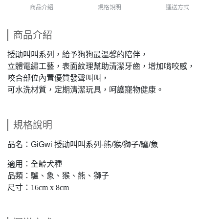
商品介紹
規格說明
運送方式
商品介紹
授勛叫叫系列，給予狗狗最溫馨的陪伴，
立體電繡工藝，表面紋理幫助清潔牙齒，增加啃咬感，
咬合部位內置優質發聲叫叫，
可水洗材質，定期清潔玩具，呵護寵物健康。
規格說明
品名：
GiGwi 授勛叫叫系列-熊/猴/獅子/驢/象
適用：全齡犬種
品類：驢、象、猴、熊、獅子
尺寸：16cm x 8cm