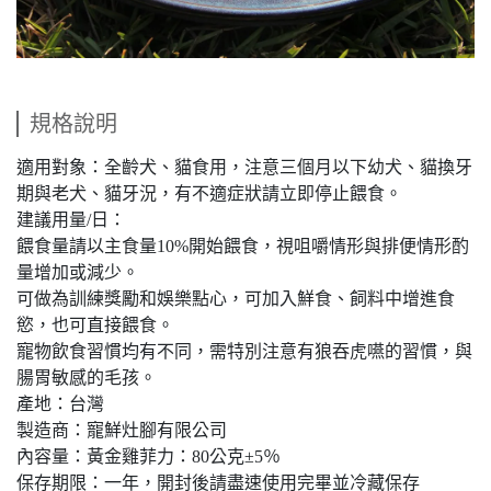
規格說明
適用對象：全齡犬、貓食用，注意三個月以下幼犬、貓換牙
期與老犬、貓牙況，有不適症狀請立即停止餵食。
建議用量/日：
餵食量請以主食量10%開始餵食，視咀嚼情形與排便情形酌
量增加或減少。
可做為訓練獎勵和娛樂點心，可加入鮮食、飼料中增進食
慾，也可直接餵食。
寵物飲食習慣均有不同，需特別注意有狼吞虎嚥的習慣，與
腸胃敏感的毛孩。
產地：台灣
製造商：寵鮮灶腳有限公司
內容量：黃金雞菲力：80公克±5％
保存期限：一年，開封後請盡速使用完畢並冷藏保存