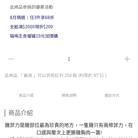
此商品參與的優惠活動
8月精選｜任3件享68折
全館滿$2000現折$200
喵嗚主食貓罐19元加價購
此商品 「 最高 」可以折抵紅利
250
點 (約等於
NT$1
)
商品介紹
規格說明
運送方式
商品介紹
雞菲力是雞部位最為珍貴的地方，一隻雞只有兩條菲力，在
口感與層次上更勝雞胸肉一籌!