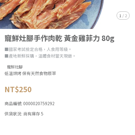
1
/
2
寵鮮灶腳手作肉乾 黃金雞菲力 80g
■國家考試檢定合格，人食用等級。
■產地新鮮採購，溫體食材當天現做。
寵鮮灶腳
低溫烘烤 保有天然食物原萃
NT$250
商品編號:
0000020759292
供貨狀況:
尚有庫存 5