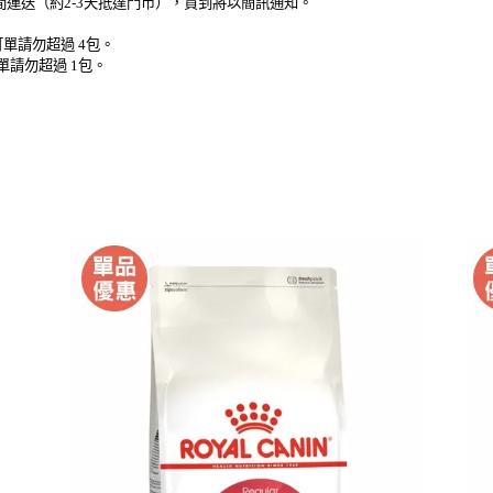
時間運送（約2-3天抵達門市），貨到將以簡訊通知。
單請勿超過 4包。
單請勿超過 1包。