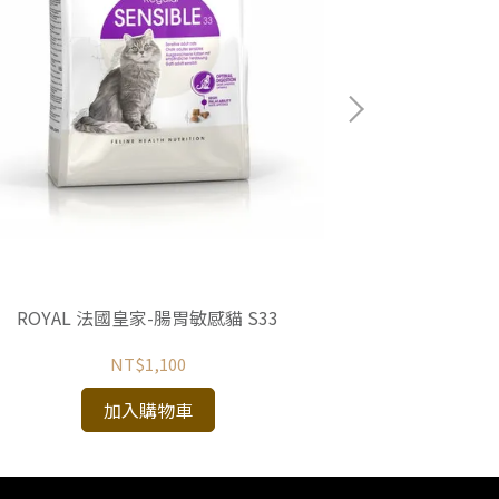
TOMA-PRO 
高纖低脂
ROYAL 法國皇家-腸胃敏感貓 S33
NT$1,100
加入購物車