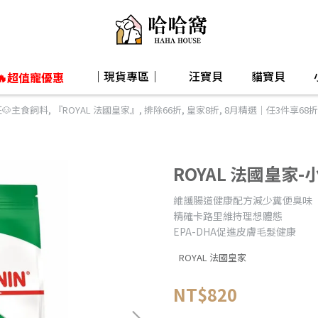
｜現貨專區｜
汪寶貝
貓寶貝
🔥超值寵優惠
汪🐶主食飼料
,
『ROYAL 法國皇家』
,
排除66折
,
皇家8折
,
8月精選｜任3件享68折
ROYAL 法國皇家-
維護腸道健康配方減少糞便臭味
精確卡路里維持理想體態
EPA-DHA促進皮膚毛髮健康
ROYAL 法國皇家
NT$820