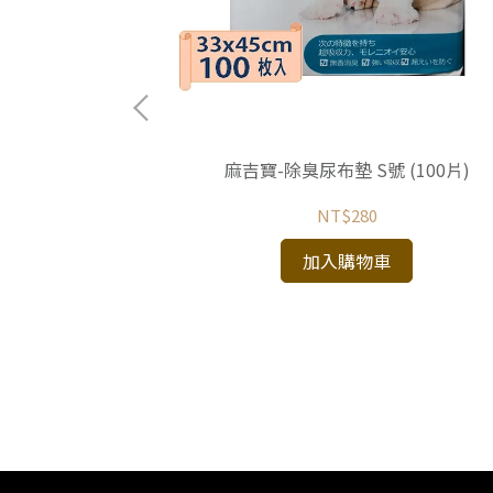
麻吉寶-除臭尿布墊 S號 (100片)
NT$280
系列 5種魚 全齡犬
加入購物車
方