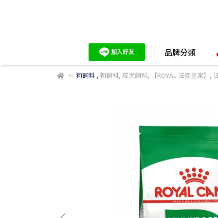
品牌分類
狗飼料
,
狗飼料
,
成犬飼料
,
【ROYAL 法國皇家】
,