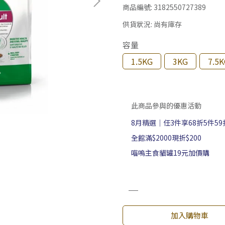
商品編號:
3182550727389
供貨狀況:
尚有庫存
容量
1.5KG
3KG
7.5
此商品參與的優惠活動
8月精選｜任3件享68折5件59
全館滿$2000現折$200
喵嗚主食貓罐19元加價購
加入購物車