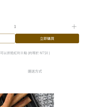
立即購買
 」可以折抵紅利
0
點 (約等於
NT$0
)
運送方式