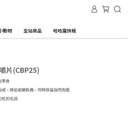
小動物
全站商品
哈哈窩快報
片(CBP25)
肉零食
製成，降低咀嚼負擔，同時保留自然肉香
口性的毛孩