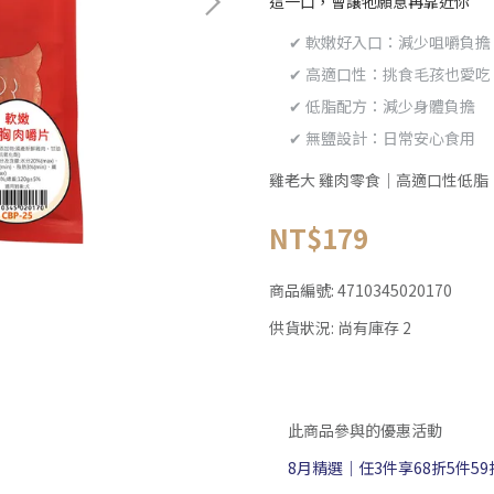
這一口，會讓牠願意再靠近你
✔ 軟嫩好入口：減少咀嚼負擔
✔ 高適口性：挑食毛孩也愛吃
✔ 低脂配方：減少身體負擔
✔ 無鹽設計：日常安心食用
雞老大 雞肉零食｜高適口性低脂
NT$179
商品編號:
4710345020170
供貨狀況:
尚有庫存 2
此商品參與的優惠活動
8月精選｜任3件享68折5件59