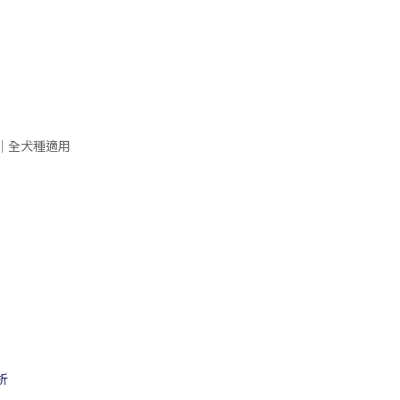
｜全犬種適用
折