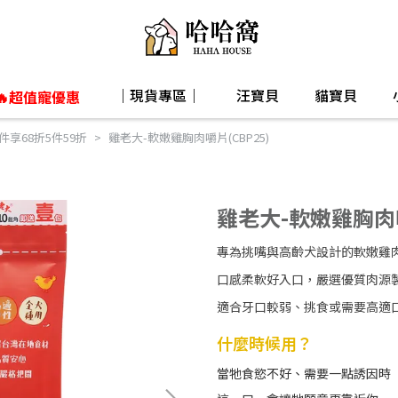
｜現貨專區｜
汪寶貝
貓寶貝
🔥超值寵優惠
件享68折5件59折
雞老大-軟嫩雞胸肉嚼片(CBP25)
雞老大-軟嫩雞胸肉嚼
專為挑嘴與高齡犬設計的軟嫩雞
口感柔軟好入口，嚴選優質肉源
適合牙口較弱、挑食或需要高適
什麼時候用？
當牠食慾不好、需要一點誘因時