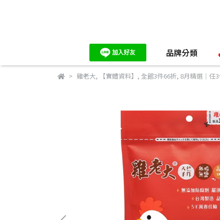
品牌分類
雞老大
,
【實體資料】
,
全館3件66折
,
8月精選｜任3