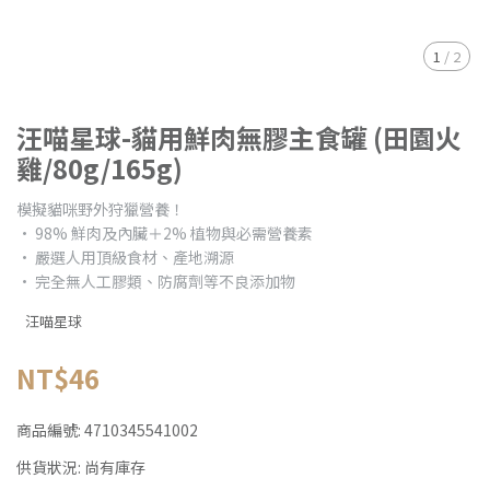
1
/
2
汪喵星球-貓用鮮肉無膠主食罐 (田園火
雞/80g/165g)
模擬貓咪野外狩獵營養！
• 98% 鮮肉及內臟＋2% 植物與必需營養素
• 嚴選人用頂級食材、產地溯源
• 完全無人工膠類、防腐劑等不良添加物
汪喵星球
NT$46
商品編號:
4710345541002
供貨狀況:
尚有庫存