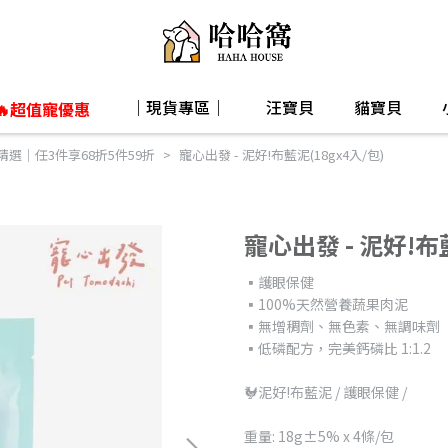
｜現貨專區｜
汪寶貝
貓寶貝
🔥超值寵優惠
精選｜任3件享68折5件59折
寵心出發 - 泥好!布藍泥(18gx4入/包)
寵心出發 - 泥好!布藍
▪️護眼保健
▪️100%天然營養蔬果肉泥
▪️無增稠劑、無色素、無調味劑
▪️低磷配方，完美鈣磷比 1:1.2
🐓泥好!布藍泥 / 護眼保健 /
重量: 18g±5% x 4條/包