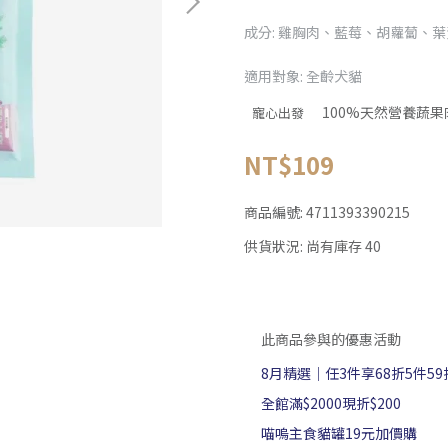
成分: 雞胸肉、藍莓、胡蘿蔔、
適用對象: 全齡犬貓
100%天然營養蔬果
寵心出發
NT$109
商品編號:
4711393390215
供貨狀況:
尚有庫存 40
此商品參與的優惠活動
8月精選｜任3件享68折5件59
全館滿$2000現折$200
喵嗚主食貓罐19元加價購