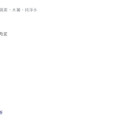
葉黃素、木薯、純淨水
肉泥
折