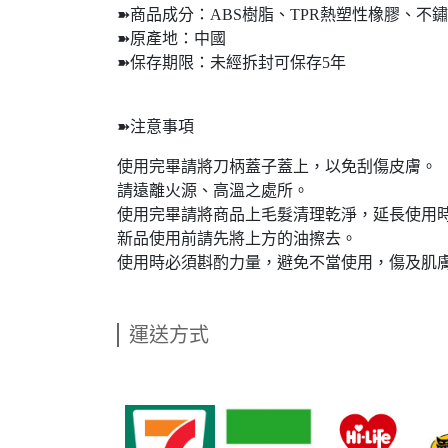
➽商品成分：ABS樹脂、TPR熱塑性橡膠、不
➽原產地：中國
➽保存期限：未經拆封可保存5年
➽注意事項
使用完畢請將刀柄蓋子蓋上，以免刮傷皮膚。
請遠離火源、高溫之處所。
使用完畢請將商品上毛髮清理乾淨，延長使用
新品使用前請先將上方的油擦去。
使用時必須斟酌力量，避免不當使用，傷及肌
運送方式
​   
​   
​   