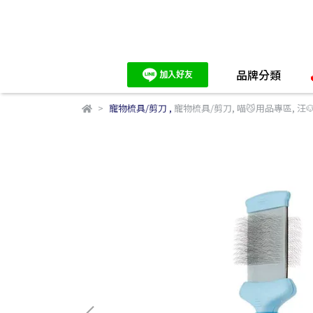
品牌分類
寵物梳具/剪刀
,
寵物梳具/剪刀
,
喵😼用品專區
,
汪