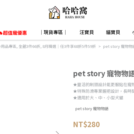
｜現貨專區｜
汪寶貝
貓寶貝
🔥超值寵優惠
用品專區
,
全館3件66折
,
8月精選｜任3件享68折5件59折
pet story 
pet story 寵
★靈活的刷頭設計能更服貼在寵
★特殊防滑專業握把設計，長時
★適用於大、中、小型犬貓
pet story 寵物物語
NT$280