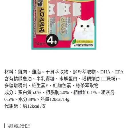
材料：雞肉、雞脂、干貝萃取物、酵母萃取物、DHA．EPA
含有精緻魚油、半乳寡糖、水解蛋白、增稠劑(加工澱粉)、
多糖增稠劑、維生素E、紅麴色素、綠茶萃取物
成分：蛋白質5.0%、粗脂肪4.0%、粗纖維0.1%、粗灰分
0.5%、水分88%、熱量12kcal/14g
代謝能：約12kcal /支
規格說明