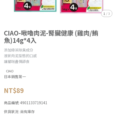
1
/
3
CIAO-啾嚕肉泥-腎臟健康 (雞肉/鮪
魚)14g*4入
添加綠茶除臭成分
液狀肉泥型態的口感
讓貓咪盡情舔食
CIAO
日本銷售第一
NT$89
商品編號:
4901133719141
供貨狀況:
尚有庫存