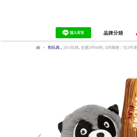
品牌分類
狗玩具
,
汪🐶玩具
,
全館3件66折
,
8月精選｜任3件享