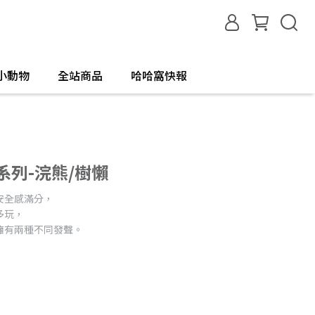
小動物
全站商品
哈哈窩快報
樂系列-浣熊/樹懶
安全感滿分，
多玩，
擁有兩種不同發聲。
列