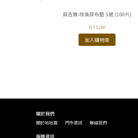
麻吉寶-除臭尿布墊 S號 (100片)
NT$280
系列 條棒狀口味
加入購物車
關於我們
關於哈哈窩
門市資訊
聯絡我們
服務資訊