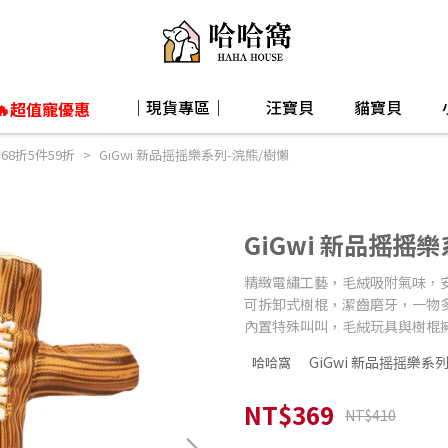
｜現貨專區｜
汪寶貝
貓寶貝
🔥超值寵優惠
68折5件59折
GiGwi 新品摇摇樂系列-浣熊/樹懶
GiGwi 新品摇摇
精緻電繡工藝，毛絨吸附氣味，
可拆卸式樹棍，潔齒磨牙，一物
內置特殊叫叫，毛絨玩具與樹棍
GiGwi 新品摇摇樂系
哈哈窩
NT$369
NT$410