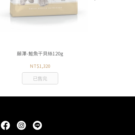
ROYAL
藤澤-鮭魚干貝絲120g
NT$1,320
已售完