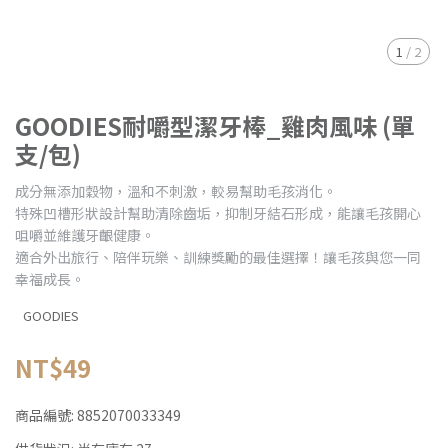
1
/
2
GOODIES耐嚼型潔牙棒_雞肉風味 (單
支/包)
成分無添加穀物，溫和不刺激，較易幫助毛孩消化。
特殊凹槽形狀設計幫助清除齒垢，抑制牙結石形成，能讓毛孩開心
咀嚼並維護牙齦健康。
適合外出旅行、陪伴玩樂、訓練獎勵的最佳選擇！讓毛孩與您一同
幸福成長。
GOODIES
NT$49
商品編號:
8852070033349