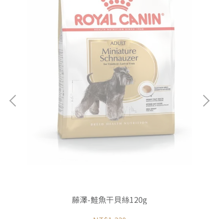
藤澤-鮭魚干貝絲120g