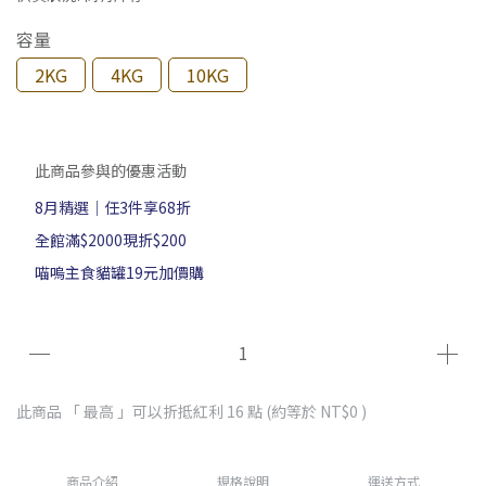
容量
2KG
4KG
10KG
此商品參與的優惠活動
8月精選｜任3件享68折
全館滿$2000現折$200
喵嗚主食貓罐19元加價購
此商品 「 最高 」可以折抵紅利
16
點 (約等於
NT$0
)
商品介紹
規格說明
運送方式