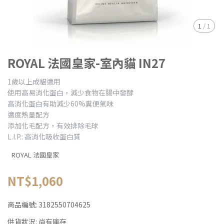
1
/
1
ROYAL 法國皇家-室內貓 IN27
1歲以上成貓適用
使用高易消化蛋白，減少食物在腸中發酵
高消化蛋白有助減少60%糞便氣味
適度熱量配方
添加化毛配方，有效排除毛球
L.I.P.: 高消化吸收蛋白質
ROYAL 法國皇家
NT$1,060
商品編號:
3182550704625
供貨狀況:
尚有庫存