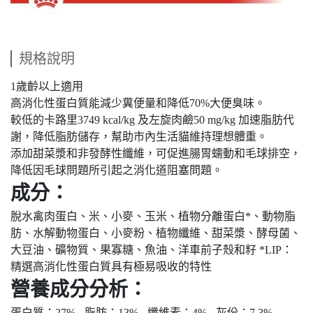
規格說明
1歲齡以上適用
高消化性蛋白質能減少糞便量和降低70%大便臭味。
較低的卡路里3749 kcal/kg 及左旋肉鹼50 mg/kg 加速脂肪代
謝，降低脂肪儲存，幫助市內生活貓維持理想體重。
添加甜菜漿和非發酵性纖維，可促進腸胃蠕動和毛球排空，
降低因毛球問題所引起之消化道阻塞問題。
成分：
脫水禽肉蛋白、米、小麥、玉米、植物分離蛋白*、動物脂
肪、水解動物蛋白、小麥粉、植物纖維、甜菜漿、酵母菌、
大豆油、礦物質、果寡糖、魚油、洋車前子殼和籽 *LIP：
精選高消化性蛋白質具有極易吸收的特性
營養成分分析：
蛋白質：27% - 脂肪：13% - 纖維素：4% - 灰份：7.3% -