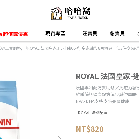
｜現貨專區｜
汪寶貝
貓寶貝
🔥超值寵優惠
汪🐶主食飼料
,
『ROYAL 法國皇家』
,
排除66折
,
皇家8折
,
8月精選｜任3件享68折
ROYAL 法國皇家-
法國專利配方幫助幼犬免疫力發
維護腸道健康配方減少糞便臭味
EPA-DHA支持皮毛亮麗健康
ROYAL 法國皇家
NT$820