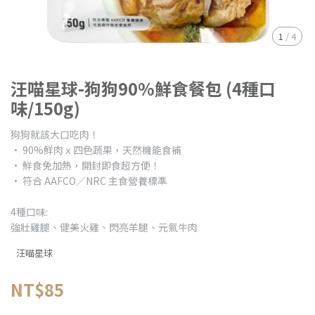
1
/
4
汪喵星球-狗狗90%鮮食餐包 (4種口
味/150g)
狗狗就該大口吃肉！
• 90%鮮肉ｘ四色蔬果，天然機能食補
• 鮮食免加熱，開封即食超方便！
• 符合 AAFCO／NRC 主食營養標準
4種口味:
強壯雞腿、健美火雞、閃亮羊腿、元氣牛肉
汪喵星球
NT$85