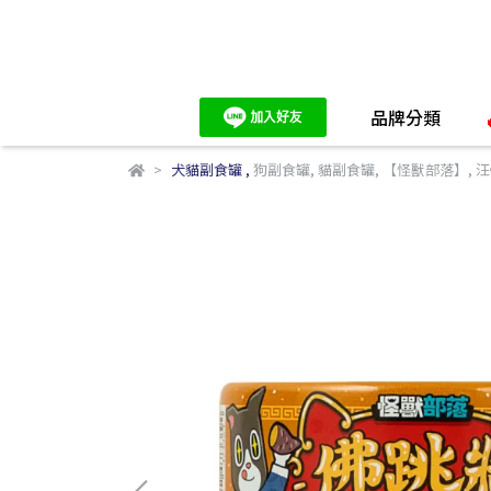
品牌分類
犬貓副食罐
,
狗副食罐
,
貓副食罐
,
【怪獸部落】
,
汪