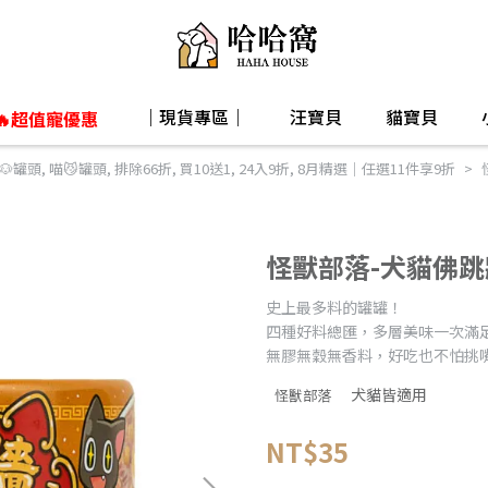
｜現貨專區｜
汪寶貝
貓寶貝
🔥超值寵優惠
🐶罐頭
,
喵😼罐頭
,
排除66折
,
買10送1
,
24入9折
,
8月精選｜任選11件享9折
怪獸部落-犬貓佛跳牆
史上最多料的罐罐！
四種好料總匯，多層美味一次滿
無膠無穀無香料，好吃也不怕挑
犬貓皆適用
怪獸部落
NT$35