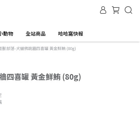
小動物
全站商品
哈哈窩快報
怪獸部落-犬貓佛跳牆四喜罐 黃金鮮鮪 (80g)
四喜罐 黃金鮮鮪 (80g)
足
嘴