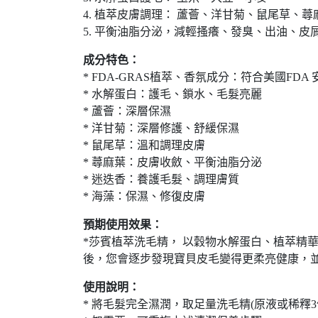
4. 植萃皮膚調理： 蘆薈、洋甘菊、鼠尾草、
5. 平衡油脂分泌，減輕搔癢、發臭、出油、皮
成分特色：
* FDA-GRAS植萃、香氛成分：符合美國FDA
* 水解蛋白：護毛、鎖水、毛髮亮麗
* 蘆薈：深層保濕
* 洋甘菊：深層修護、舒緩保濕
* 鼠尾草：溫和調理皮膚
* 蕁麻葉：皮膚收斂、平衡油脂分泌
* 迷迭香：養護毛髮、調理膚質
* 海藻：保濕、修復皮膚
預期使用效果：
*莎賓植萃洗毛精， 以穀物水解蛋白、植萃精華
後，您會逐步發現寶貝皮毛變得更柔亮健康，
使用說明：
* 將毛髮完全濕潤，取足量洗毛精(原液或稀釋