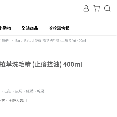
小動物
全站商品
哈哈窩快報
件59折
Earth Rated 莎賓-植萃洗毛精 (止癢控油) 400ml
莎賓-植萃洗毛精 (止癢控油) 400ml
臭、出油、皮屑、紅點、乾澀
配方，全齡犬適用