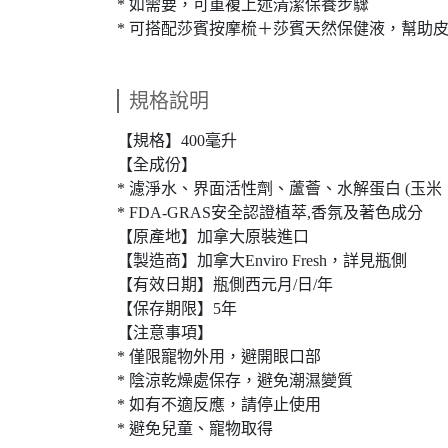
* 如需要，可重複上述清潔保養步驟
* 可搭配莎賓按摩梳＋莎賓天然保健液，幫助
規格說明
【規格】400毫升
【全成份】
* 濾淨水、界面活性劑、蘆薈、水解蛋白 (玉
* FDA-GRAS安全認證植萃,香氛及著色成分
【原產地】加拿大原裝進口
【製造商】加拿大Enviro Fresh，詳見瓶側
【有效日期】瓶側西元月/日/年
【保存期限】5年
【注意事項】
* 僅限寵物外用，避開眼口部
* 陰涼乾燥處保存，避免潮濕變質
* 如有不適反應，請停止使用
* 避免兒童、寵物取得