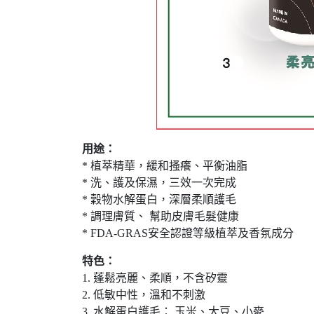
用途：
* 植萃精華，緩和搔癢、平衡油脂
* 洗、護及保濕，三效一次完成
* 穀物水解蛋白，深層柔順護毛
* 調理膚質、 幫助皮膚毛髮健康
* FDA-GRAS安全認證等級植萃及香氛成分
特色：
1. 蓬鬆亮麗、柔順，不含矽靈
2. 低敏中性，溫和不刺激
3. 水解蛋白護毛： 玉米、大豆、小麥