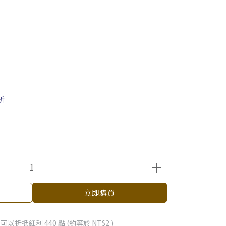
折
立即購買
 」可以折抵紅利
440
點 (約等於
NT$2
)