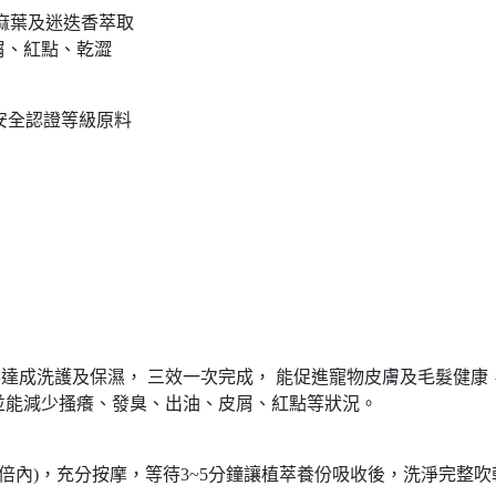
蕁麻葉及迷迭香萃取
屑、紅點、乾澀
 安全認證等級原料
達成洗護及保濕， 三效一次完成， 能促進寵物皮膚及毛髮健康，
並能減少搔癢、發臭、出油、皮屑、紅點等狀況。
3倍內)，充分按摩，等待3~5分鐘讓植萃養份吸收後，洗淨完整吹