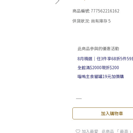
商品編號:
777562216162
供貨狀況:
尚有庫存 5
此商品參與的優惠活動
8月精選｜任3件享68折5件59
全館滿$2000現折$200
喵嗚主食貓罐19元加價購
加入購物車
加入最愛
此商品 「 最高