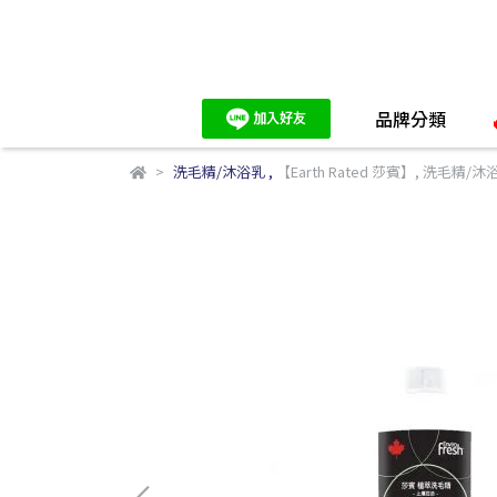
品牌分類
洗毛精/沐浴乳
,
【Earth Rated 莎賓】
,
洗毛精/沐