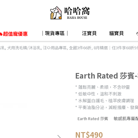
｜現貨專區｜
汪寶貝
貓寶貝
🔥超值寵優惠
浴乳
,
犬用洗毛精/沐浴乳
,
汪🐶用品專區
,
全館3件66折
,
8月精選｜任3件享68折5
Earth Rated 
* 蓬鬆亮麗、柔順，不含矽靈
* 低敏中性，溫和不刺激
* 水解蛋白護毛、植萃皮膚調理
* 平衡油脂分泌，減輕搔癢、發
敏感肌專屬
Earth Rated 莎賓
NT$490